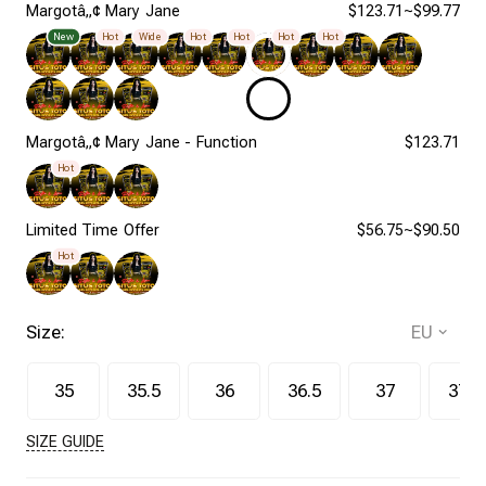
Margotâ„¢ Mary Jane
$123.71~$99.77
New
Hot
Wide
Hot
Hot
Hot
Hot
Margotâ„¢ Mary Jane - Function
$123.71
Hot
Limited Time Offer
$56.75~$90.50
Hot
Size:
35
35.5
36
36.5
37
37.5
SIZE GUIDE